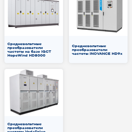
Средневольтные
Средневольтные
преобразователи
преобразователи
частоты на базе IGCT
частоты INOVANCE HD9x
HopeWind HD8000
Средневольтные
преобразователи
частоты VedaDrive